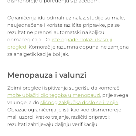
dismenoreje u poređenju s placebom.
Ograničenja idu odmah uz nalaz: studije su male,
neujednačene i koriste različite pripravke, pa se
rezultat ne prenosi automatski na šoljicu
domaćeg čaja. Do
iste ograde dolazi i kasniji
pregled
. Komorač je razumna dopuna, ne zamjena
za analgetik kad je bol jak.
Menopauza i valunzi
Zbirni pregledi ispitivanja sugerišu da komorač
može ublažiti dio tegoba u menopauzi
, prije svega
valunge, a do
sličnog zaključka došlo se i ranije
.
Obrazac ograničenja je isti kao kod dismenoreje:
mali uzorci, kratko trajanje, različiti pripravci;
rezultati zahtijevaju daljnju verifikaciju.