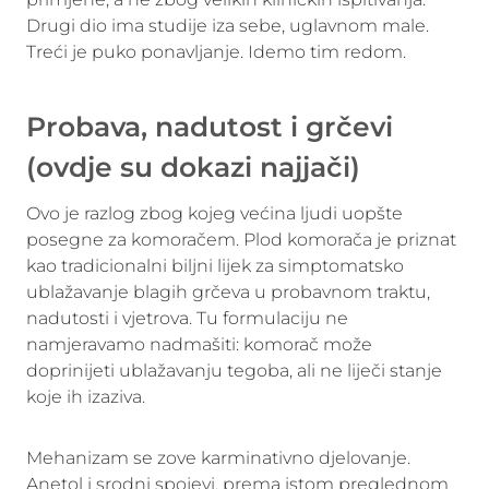
Drugi dio ima studije iza sebe, uglavnom male.
Treći je puko ponavljanje. Idemo tim redom.
Probava, nadutost i grčevi
(ovdje su dokazi najjači)
Ovo je razlog zbog kojeg većina ljudi uopšte
posegne za komoračem. Plod komorača je priznat
kao tradicionalni biljni lijek za simptomatsko
ublažavanje blagih grčeva u probavnom traktu,
nadutosti i vjetrova. Tu formulaciju ne
namjeravamo nadmašiti: komorač može
doprinijeti ublažavanju tegoba, ali ne liječi stanje
koje ih izaziva.
Mehanizam se zove karminativno djelovanje.
Anetol i srodni spojevi, prema istom preglednom