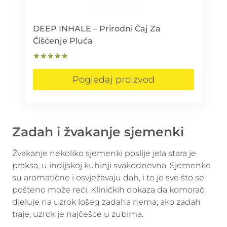
DEEP INHALE – Prirodni Čaj Za
Čišćenje Pluća
Ocjenjeno
5.00
Pogledaj proizvod
od 5
Zadah i žvakanje sjemenki
Žvakanje nekoliko sjemenki poslije jela stara je
praksa, u indijskoj kuhinji svakodnevna. Sjemenke
su aromatične i osvježavaju dah, i to je sve što se
pošteno može reći. Kliničkih dokaza da komorač
djeluje na uzrok lošeg zadaha nema; ako zadah
traje, uzrok je najčešće u zubima.