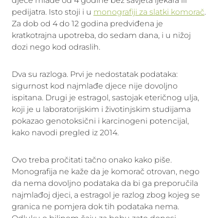
djece mlađe od 4 godine bez savjeta ljekara ili
pedijatra. Isto stoji i u
monografiji za slatki komorač
.
Za dob od 4 do 12 godina predviđena je
kratkotrajna upotreba, do sedam dana, i u nižoj
dozi nego kod odraslih.
Dva su razloga. Prvi je nedostatak podataka:
sigurnost kod najmlađe djece nije dovoljno
ispitana. Drugi je estragol, sastojak eteričnog ulja,
koji je u laboratorijskim i životinjskim studijama
pokazao genotoksični i karcinogeni potencijal,
kako navodi pregled iz 2014.
Ovo treba pročitati tačno onako kako piše.
Monografija ne kaže da je komorač otrovan, nego
da nema dovoljno podataka da bi ga preporučila
najmlađoj djeci, a estragol je razlog zbog kojeg se
granica ne pomjera dok tih podataka nema.