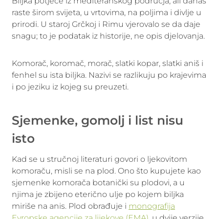
Biljka potječe iz mediteranskog područja, ali danas
raste širom svijeta, u vrtovima, na poljima i divlje u
prirodi. U staroj Grčkoj i Rimu vjerovalo se da daje
snagu; to je podatak iz historije, ne opis djelovanja.
Komorač, koromač, morač, slatki kopar, slatki aniš i
fenhel su ista biljka. Nazivi se razlikuju po krajevima
i po jeziku iz kojeg su preuzeti.
Sjemenke, gomolj i list nisu
isto
Kad se u stručnoj literaturi govori o ljekovitom
komoraču, misli se na plod. Ono što kupujete kao
sjemenke komorača botanički su plodovi, a u
njima je zbijeno eterično ulje po kojem biljka
miriše na anis. Plod obrađuje i
monografija
Evropske agencije za lijekove (EMA)
, u dvije verzije,