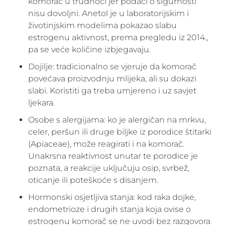
komorač u trudnoći jer podaci o sigurnosti
nisu dovoljni. Anetol je u laboratorijskim i
životinjskim modelima pokazao slabu
estrogenu aktivnost, prema pregledu iz 2014.,
pa se veće količine izbjegavaju.
Dojilje: tradicionalno se vjeruje da komorač
povećava proizvodnju mlijeka, ali su dokazi
slabi. Koristiti ga treba umjereno i uz savjet
ljekara.
Osobe s alergijama: ko je alergičan na mrkvu,
celer, peršun ili druge biljke iz porodice štitarki
(Apiaceae), može reagirati i na komorač.
Unakrsna reaktivnost unutar te porodice je
poznata, a reakcije uključuju osip, svrbež,
oticanje ili poteškoće s disanjem.
Hormonski osjetljiva stanja: kod raka dojke,
endometrioze i drugih stanja koja ovise o
estrogenu komorač se ne uvodi bez razgovora