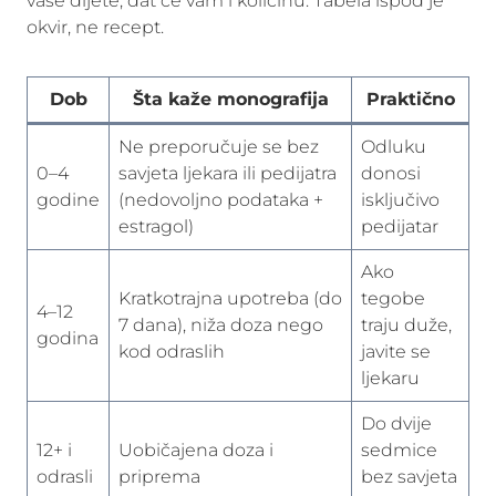
vaše dijete, dat će vam i količinu. Tabela ispod je
okvir, ne recept.
Dob
Šta kaže monografija
Praktično
Ne preporučuje se bez
Odluku
0–4
savjeta ljekara ili pedijatra
donosi
godine
(nedovoljno podataka +
isključivo
estragol)
pedijatar
Ako
Kratkotrajna upotreba (do
tegobe
4–12
7 dana), niža doza nego
traju duže,
godina
kod odraslih
javite se
ljekaru
Do dvije
12+ i
Uobičajena doza i
sedmice
odrasli
priprema
bez savjeta