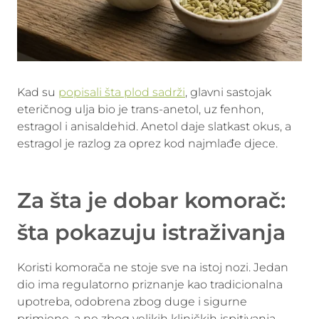
Kad su
popisali šta plod sadrži
, glavni sastojak
eteričnog ulja bio je trans-anetol, uz fenhon,
estragol i anisaldehid. Anetol daje slatkast okus, a
estragol je razlog za oprez kod najmlađe djece.
Za šta je dobar komorač:
šta pokazuju istraživanja
Koristi komorača ne stoje sve na istoj nozi. Jedan
dio ima regulatorno priznanje kao tradicionalna
upotreba, odobrena zbog duge i sigurne
primjene, a ne zbog velikih kliničkih ispitivanja.