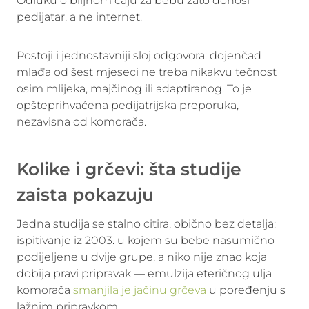
Odluku o biljnom čaju za bebu zato donosi
pedijatar, a ne internet.
Postoji i jednostavniji sloj odgovora: dojenčad
mlađa od šest mjeseci ne treba nikakvu tečnost
osim mlijeka, majčinog ili adaptiranog. To je
opšteprihvaćena pedijatrijska preporuka,
nezavisna od komorača.
Kolike i grčevi: šta studije
zaista pokazuju
Jedna studija se stalno citira, obično bez detalja:
ispitivanje iz 2003. u kojem su bebe nasumično
podijeljene u dvije grupe, a niko nije znao koja
dobija pravi pripravak — emulzija eteričnog ulja
komorača
smanjila je jačinu grčeva
u poređenju s
lažnim pripravkom.