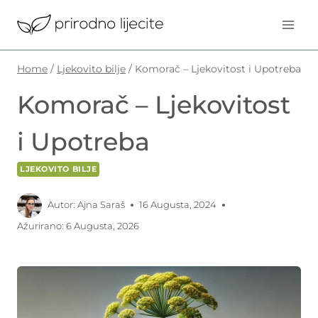
Skip
to
content
Home
/
Ljekovito bilje
/
Komorač – Ljekovitost i Upotreba
Komorač – Ljekovitost
i Upotreba
LJEKOVITO BILJE
Autor:
Ajna Saraš
16 Augusta, 2024
Ažurirano:
6 Augusta, 2026