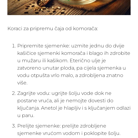
Koraci za pripremu čaja od komorača:
Pripremite sjemenke: uzmite jednu do dvije
kašičice sjemenki komorača i blago ih zdrobite
u mužaru ili kašikom. Eterično ulje je
zatvoreno unutar ploda, pa cijela sjemenka u
vodu otpušta vrlo malo, a zdrobljena znatno
više.
Zagrijte vodu: ugrijte šolju vode dok ne
postane vruća, ali je nemojte dovesti do
ključanja. Anetol je hlapljiv i s ključanjem odlazi
u paru.
Prelijte sjemenke: prelijte zdrobljene
sjemenke vrućom vodom i poklopite šolju.