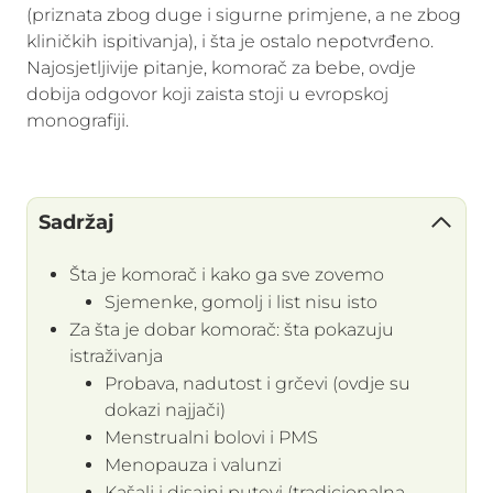
(priznata zbog duge i sigurne primjene, a ne zbog
kliničkih ispitivanja), i šta je ostalo nepotvrđeno.
Najosjetljivije pitanje, komorač za bebe, ovdje
dobija odgovor koji zaista stoji u evropskoj
monografiji.
Sadržaj
Šta je komorač i kako ga sve zovemo
Sjemenke, gomolj i list nisu isto
Za šta je dobar komorač: šta pokazuju
istraživanja
Probava, nadutost i grčevi (ovdje su
dokazi najjači)
Menstrualni bolovi i PMS
Menopauza i valunzi
Kašalj i disajni putevi (tradicionalna