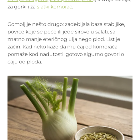
za gorki i za
slatki komorač
.
Gomolj je nešto drugo: zadebljala baza stabljike,
povrće koje se peče ili jede sirovo u salati, sa
znatno manje eteričnog ulja nego plod. List je
začin. Kad neko kaže da mu čaj od komorača
pomaže kod nadutosti, gotovo sigurno govori o
čaju od ploda.