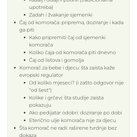
upotreba)
Zadah i žvakanje sjemenki
Čaj od komorača: priprema, doziranje i kada
ga piti
Kako pripremiti čaj od sjemenki
komorača
Koliko čaja od komorača piti dnevno
Čaj od listova i gomolja
Komorač za bebe i djecu: šta zaista kaže
evropski regulator
Od koliko mjeseci? (i zašto odgovor nije
"od šest")
Kolike i grčevi: šta studije zaista
pokazuju
Ako pedijatar odobri: doziranje po dobi
Eterično ulje komorača nije za djecu
Šta komorač ne radi: raširene tvrdnje bez
dokaza