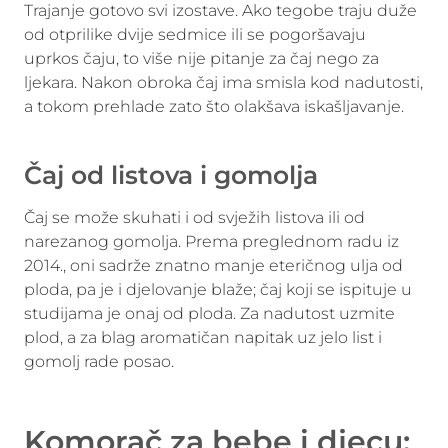
Trajanje gotovo svi izostave. Ako tegobe traju duže
od otprilike dvije sedmice ili se pogoršavaju
uprkos čaju, to više nije pitanje za čaj nego za
ljekara. Nakon obroka čaj ima smisla kod nadutosti,
a tokom prehlade zato što olakšava iskašljavanje.
Čaj od listova i gomolja
Čaj se može skuhati i od svježih listova ili od
narezanog gomolja. Prema preglednom radu iz
2014., oni sadrže znatno manje eteričnog ulja od
ploda, pa je i djelovanje blaže; čaj koji se ispituje u
studijama je onaj od ploda. Za nadutost uzmite
plod, a za blag aromatičan napitak uz jelo list i
gomolj rade posao.
Komorač za bebe i djecu: