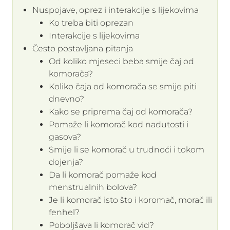
Nuspojave, oprez i interakcije s lijekovima
Ko treba biti oprezan
Interakcije s lijekovima
Često postavljana pitanja
Od koliko mjeseci beba smije čaj od
komorača?
Koliko čaja od komorača se smije piti
dnevno?
Kako se priprema čaj od komorača?
Pomaže li komorač kod nadutosti i
gasova?
Smije li se komorač u trudnoći i tokom
dojenja?
Da li komorač pomaže kod
menstrualnih bolova?
Je li komorač isto što i koromač, morač ili
fenhel?
Poboljšava li komorač vid?