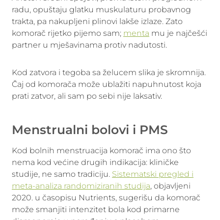
radu, opuštaju glatku muskulaturu probavnog
trakta, pa nakupljeni plinovi lakše izlaze. Zato
komorač rijetko pijemo sam;
menta
mu je najčešći
partner u mješavinama protiv nadutosti.
Kod zatvora i tegoba sa želucem slika je skromnija.
Čaj od komorača može ublažiti napuhnutost koja
prati zatvor, ali sam po sebi nije laksativ.
Menstrualni bolovi i PMS
Kod bolnih menstruacija komorač ima ono što
nema kod većine drugih indikacija: kliničke
studije, ne samo tradiciju.
Sistematski pregled i
meta-analiza randomiziranih studija
, objavljeni
2020. u časopisu Nutrients, sugerišu da komorač
može smanjiti intenzitet bola kod primarne