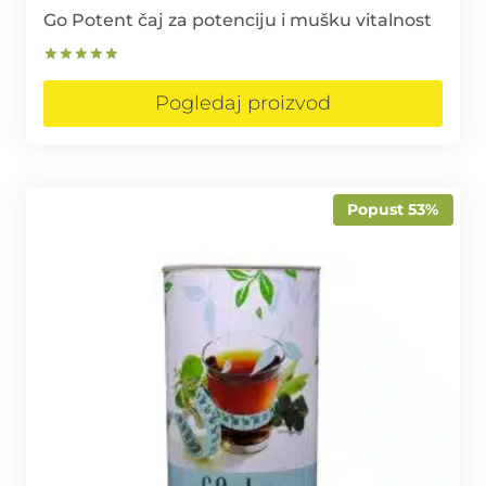
Go Potent čaj za potenciju i mušku vitalnost
Ocjenjeno
5.00
Pogledaj proizvod
od 5
Popust 53%