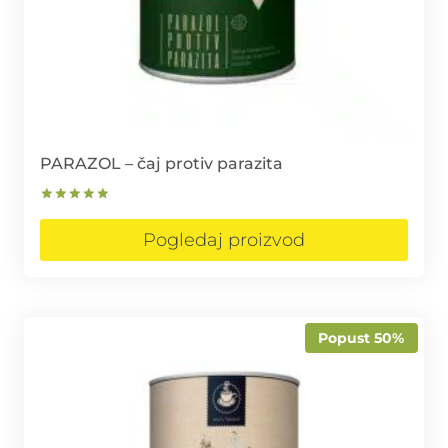
PARAZOL – čaj protiv parazita
Ocjenjeno
5.00
Pogledaj proizvod
od 5
Popust 50%