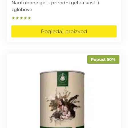
Nautubone gel – prirodni gel za kosti i
zglobove
Ocjenjeno
5.00
Pogledaj proizvod
od 5
Popust 50%