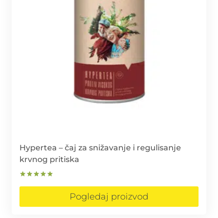
Hypertea – čaj za snižavanje i regulisanje
krvnog pritiska
Ocjenjeno
5.00
Pogledaj proizvod
od 5