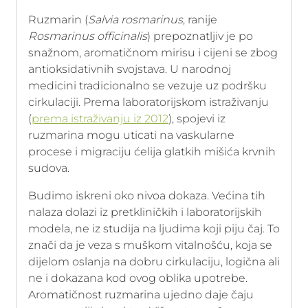
Ruzmarin (
Salvia rosmarinus
, ranije
Rosmarinus officinalis
) prepoznatljiv je po
snažnom, aromatičnom mirisu i cijeni se zbog
antioksidativnih svojstava. U narodnoj
medicini tradicionalno se vezuje uz podršku
cirkulaciji. Prema laboratorijskom istraživanju
(
prema istraživanju iz 2012
), spojevi iz
ruzmarina mogu uticati na vaskularne
procese i migraciju ćelija glatkih mišića krvnih
sudova.
Budimo iskreni oko nivoa dokaza. Većina tih
nalaza dolazi iz pretkliničkih i laboratorijskih
modela, ne iz studija na ljudima koji piju čaj. To
znači da je veza s muškom vitalnošću, koja se
dijelom oslanja na dobru cirkulaciju, logična ali
ne i dokazana kod ovog oblika upotrebe.
Aromatičnost ruzmarina ujedno daje čaju