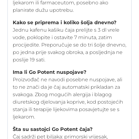
ljekarom ili farmaceutom, posebno ako
planirate dužu upotrebu.
Kako se priprema i koliko šolja dnevno?
Jednu kafenu kašiku čaja prelijte s 3 dl vrele
vode, poklopite i ostavite 7 minuta, zatim
procijedite. Preporučuje se do tri šolje dnevno,
po jedna prije svakog obroka, a posljednja ne
poslije 19 sati.
Ima li Go Potent nuspojave?
Proizvođač ne navodi posebne nuspojave, ali
to ne znači da je čaj automatski prikladan za
svakoga. Zbog mogućih alergija i blagog
diuretskog djelovanja koprive, kod postojećih
stanja ili terapije lijekovima posavjetujte se s
ljekarom.
Šta su sastojci Go Potent čaja?
Čaj sadrži pet biljaka: primorski vrijesak,