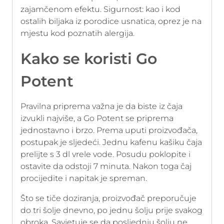
zajamčenom efektu. Sigurnost: kao i kod
ostalih biljaka iz porodice usnatica, oprez je na
mjestu kod poznatih alergija.
Kako se koristi Go
Potent
Pravilna priprema važna je da biste iz čaja
izvukli najviše, a Go Potent se priprema
jednostavno i brzo. Prema uputi proizvođača,
postupak je sljedeći. Jednu kafenu kašiku čaja
prelijte s 3 dl vrele vode. Posudu poklopite i
ostavite da odstoji 7 minuta. Nakon toga čaj
procijedite i napitak je spreman.
Što se tiče doziranja, proizvođač preporučuje
do tri šolje dnevno, po jednu šolju prije svakog
obroka. Savjetuje se da posljednju šolju ne