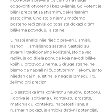
li Go Potent prevara, pa ćemo na njega
odgovoriti otvoreno i bez uvijanja. Go Potent je
biljni preparat sa stvarnim, deklarisanim
sastojcima. Ono što o njemu možemo
pošteno reći zavisi od toga šta dokazi o tim
biljkama potvrđuju, a šta ne.
U našoj analizi nije riječ o prevari u smislu
lažnog ili izmišljenog sastava. Sastojci su
stvarni i tradicionalno korišteni, što ga već
razlikuje od dijela ponude koja navodi biljke
kojih u proizvodu nema. S druge strane, ne
bismo ga nazvali ni čudotvornim lijekom, jer to
nijedan čaj nije. Istina je negdje između, i tu
želimo biti precizni.
Dio sastojaka ima konkretnu naučnu potporu.
Kopriva je ispitivana u kontekstu prostate,
matičnjak u kontekstu napetosti i sna, a
ruzmarin pokazuje antioksidativni potencijal,