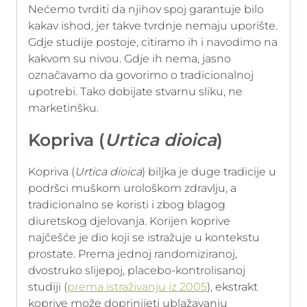
Nećemo tvrditi da njihov spoj garantuje bilo
kakav ishod, jer takve tvrdnje nemaju uporište.
Gdje studije postoje, citiramo ih i navodimo na
kakvom su nivou. Gdje ih nema, jasno
označavamo da govorimo o tradicionalnoj
upotrebi. Tako dobijate stvarnu sliku, ne
marketinšku.
Kopriva (
Urtica dioica
)
Kopriva (
Urtica dioica
) biljka je duge tradicije u
podršci muškom urološkom zdravlju, a
tradicionalno se koristi i zbog blagog
diuretskog djelovanja. Korijen koprive
najčešće je dio koji se istražuje u kontekstu
prostate. Prema jednoj randomiziranoj,
dvostruko slijepoj, placebo-kontrolisanoj
studiji (
prema istraživanju iz 2005
), ekstrakt
koprive može doprinijeti ublažavanju