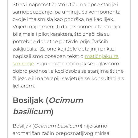
Stres i napetost često utiču na opće stanje i
samopouzdanje, pa umirujuća komponenta
ovdje ima smisla kao podrška, ne kao lijek.
Vrijedi napomenuti da je spomenuta studija
bila mala i pilot karaktera, što znači da su
potrebne dodatne potvrde prije čvršćih
zaključaka. Za one koji žele detaljniji prikaz,
napisali smo poseban tekst o
matičnjaku za
smirenje
. Sigurnost: matičnjak se uglavnom
dobro podnosi, a kod osoba sa stanjima štitne
žlijezde ili na terapiji savjetuje se konsultacija s
ljekarom.
Bosiljak (
Ocimum
basilicum
)
Bosiljak (
Ocimum basilicum
) nije samo
aromatičan začin prepoznatljivog mirisa.