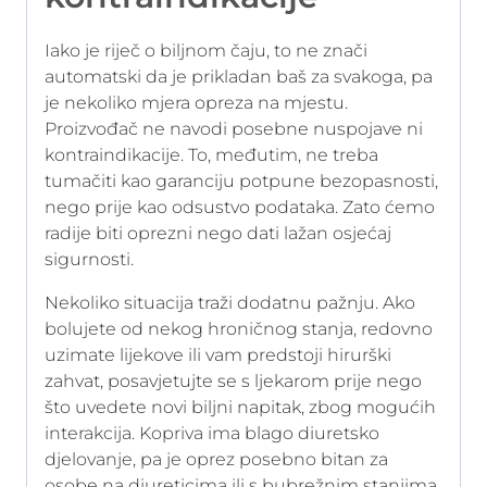
Iako je riječ o biljnom čaju, to ne znači
automatski da je prikladan baš za svakoga, pa
je nekoliko mjera opreza na mjestu.
Proizvođač ne navodi posebne nuspojave ni
kontraindikacije. To, međutim, ne treba
tumačiti kao garanciju potpune bezopasnosti,
nego prije kao odsustvo podataka. Zato ćemo
radije biti oprezni nego dati lažan osjećaj
sigurnosti.
Nekoliko situacija traži dodatnu pažnju. Ako
bolujete od nekog hroničnog stanja, redovno
uzimate lijekove ili vam predstoji hirurški
zahvat, posavjetujte se s ljekarom prije nego
što uvedete novi biljni napitak, zbog mogućih
interakcija. Kopriva ima blago diuretsko
djelovanje, pa je oprez posebno bitan za
osobe na diureticima ili s bubrežnim stanjima.