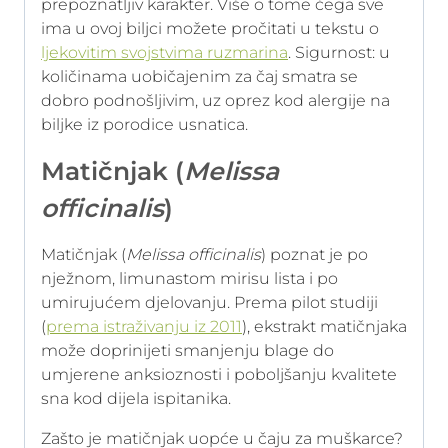
prepoznatljiv karakter. Više o tome čega sve
ima u ovoj biljci možete pročitati u tekstu o
ljekovitim svojstvima ruzmarina
. Sigurnost: u
količinama uobičajenim za čaj smatra se
dobro podnošljivim, uz oprez kod alergije na
biljke iz porodice usnatica.
Matičnjak (
Melissa
officinalis
)
Matičnjak (
Melissa officinalis
) poznat je po
nježnom, limunastom mirisu lista i po
umirujućem djelovanju. Prema pilot studiji
(
prema istraživanju iz 2011
), ekstrakt matičnjaka
može doprinijeti smanjenju blage do
umjerene anksioznosti i poboljšanju kvalitete
sna kod dijela ispitanika.
Zašto je matičnjak uopće u čaju za muškarce?