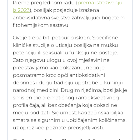
Prema preglednom radu (
prema istraživanju
iz 2023
), bosiljak posjeduje izražena
antioksidativna svojstva zahvaljujući bogatom
fitohemijskom sastavu.
Ovdje treba biti potpuno iskren. Specifične
kliničke studije o uticaju bosiljka na mušku
potenciju ili seksualnu funkciju ne postoje.
Zato njegovu ulogu u ovoj mješavini ne
predstavljamo kao dokazanu, nego je
posmatramo kroz opći antioksidativni
doprinos i dugu tradiciju upotrebe u kuhinji i
narodnoj medicini. Drugim riječima, bosiljak je
smislen dio aromatičnog i antioksidativnog
profila čaja, ali bez obećanja koja dokazi ne
mogu podržati. Sigurnost: kao začinska biljka
smatra se sigurnim u uobičajenim količinama,
uz oprez kod poznate preosjetljivosti.