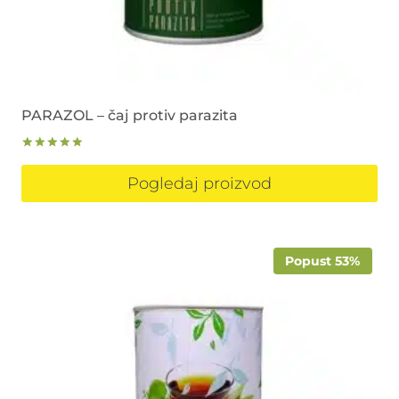
PARAZOL – čaj protiv parazita
Ocjenjeno
5.00
Pogledaj proizvod
od 5
Popust 53%