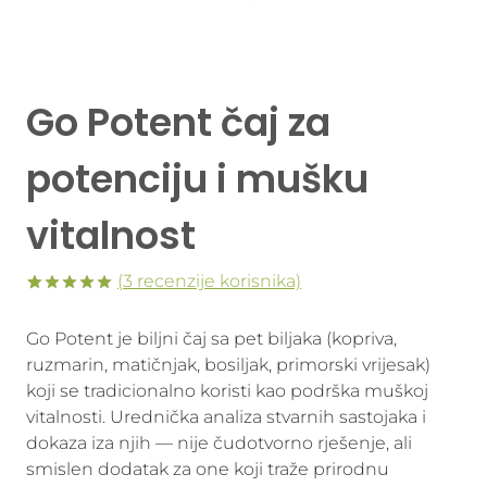
Go Potent čaj za
potenciju i mušku
vitalnost
(
3
recenzije korisnika)
Korisničke
3
ocjene:
Go Potent je biljni čaj sa pet biljaka (kopriva,
5.00
od
ukupno 5 (
ruzmarin, matičnjak, bosiljak, primorski vrijesak)
korisnika)
koji se tradicionalno koristi kao podrška muškoj
vitalnosti. Urednička analiza stvarnih sastojaka i
dokaza iza njih — nije čudotvorno rješenje, ali
smislen dodatak za one koji traže prirodnu