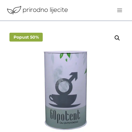
Skip
to
content
Popust 50%