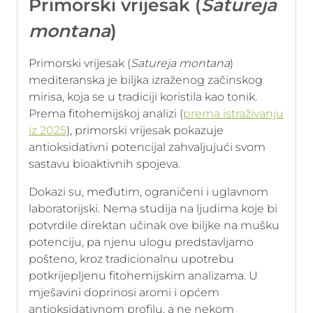
Primorski vrijesak (
Satureja
montana
)
Primorski vrijesak (
Satureja montana
)
mediteranska je biljka izraženog začinskog
mirisa, koja se u tradiciji koristila kao tonik.
Prema fitohemijskoj analizi (
prema istraživanju
iz 2025
), primorski vrijesak pokazuje
antioksidativni potencijal zahvaljujući svom
sastavu bioaktivnih spojeva.
Dokazi su, međutim, ograničeni i uglavnom
laboratorijski. Nema studija na ljudima koje bi
potvrdile direktan učinak ove biljke na mušku
potenciju, pa njenu ulogu predstavljamo
pošteno, kroz tradicionalnu upotrebu
potkrijepljenu fitohemijskim analizama. U
mješavini doprinosi aromi i općem
antioksidativnom profilu, a ne nekom