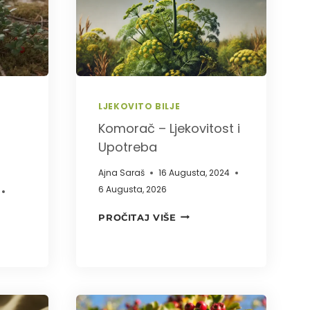
,
NJE
LJEKOVITO BILJE
Komorač – Ljekovitost i
Upotreba
Ajna Saraš
16 Augusta, 2024
6 Augusta, 2026
KOMORAČ
PROČITAJ VIŠE
–
LJEKOVITOST
I
UPOTREBA