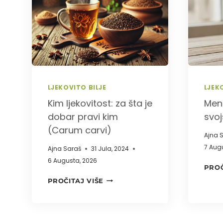
I
DOZIRANJE
LJEKOVITO BILJE
LJEK
Kim ljekovitost: za šta je
Ment
dobar pravi kim
svoj
(Carum carvi)
Ajna 
7 Aug
Ajna Saraš
31 Jula, 2024
6 Augusta, 2026
PROČ
KIM
PROČITAJ VIŠE
LJEKOVITOST:
ZA
ŠTA