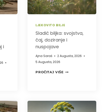
LJEKOVITO BILJE
Sladić biljka: svojstva,
čaj, doziranje i
 i
nuspojave
Ajna Saraš
2 Augusta, 2026
5 Augusta, 2026
26
SLADIĆ
PROČITAJ VIŠE
BILJKA:
SVOJSTVA,
ICA
ČAJ,
DOZIRANJE
):
I
ITA
NUSPOJAVE
VA