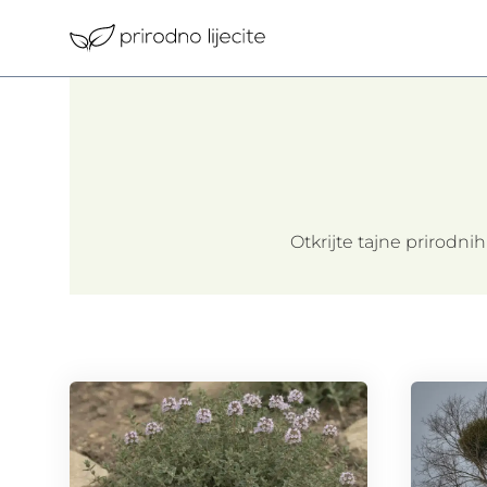
Skip
to
content
Otkrijte tajne prirodnih 