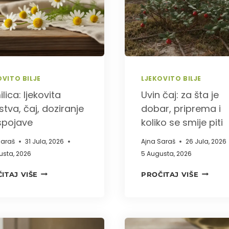
BOBICA
ČAJ
I
DOZIRA
OVITO BILJE
LJEKOVITO BILJE
lica: ljekovita
Uvin čaj: za šta je
stva, čaj, doziranje
dobar, priprema i
spojave
koliko se smije piti
Saraš
31 Jula, 2026
Ajna Saraš
26 Jula, 2026
usta, 2026
5 Augusta, 2026
KAMILICA:
UVIN
ITAJ VIŠE
PROČITAJ VIŠE
LJEKOVITA
ČAJ:
SVOJSTVA,
ZA
ČAJ,
ŠTA
DOZIRANJE
JE