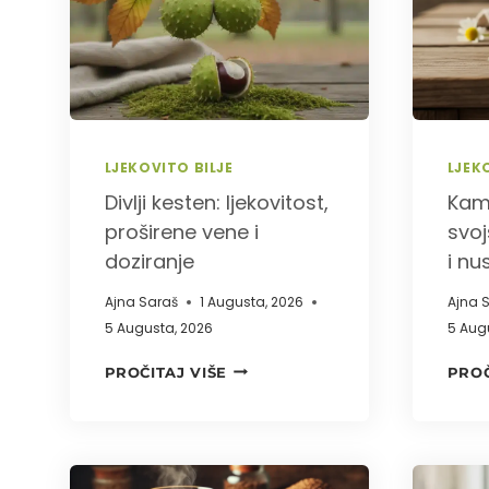
RAZLIKA
OD
MAJČINE
DUŠICE,
ČAJ
I
LJEKOVITO BILJE
LJEK
DOZIRANJE
Divlji kesten: ljekovitost,
Kami
proširene vene i
svoj
doziranje
i nu
Ajna Saraš
1 Augusta, 2026
Ajna 
5 Augusta, 2026
5 Aug
DIVLJI
PROČITAJ VIŠE
PROČ
KESTEN:
LJEKOVITOST,
PROŠIRENE
VENE