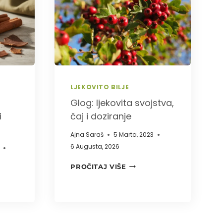
MA
LJEKOVITO BILJE
Glog: ljekovita svojstva,
i
čaj i doziranje
Ajna Saraš
5 Marta, 2023
6 Augusta, 2026
GLOG:
PROČITAJ VIŠE
LJEKOVITA
SVOJSTVA,
ITA
ČAJ
VA,
I
NJE