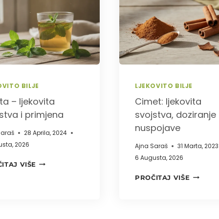
I
DOBAR,
NUSPOJAVE
PRIPRE
I
KOLIKO
SE
SMIJE
PITI
OVITO BILJE
LJEKOVITO BILJE
a – ljekovita
Cimet: ljekovita
stva i primjena
svojstva, doziranje 
nuspojave
Saraš
28 Aprila, 2024
usta, 2026
Ajna Saraš
31 Marta, 2023
6 Augusta, 2026
MENTA
ITAJ VIŠE
–
CIMET:
PROČITAJ VIŠE
LJEKOVITA
LJEKOV
SVOJSTVA
SVOJST
I
DOZIRA