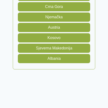
Crna Gora
Njemačka
Austria
Kosovo
Sjeverna Makedonija
Albania